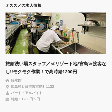
オススメの求人情報
旅館洗い場スタッフ／≪リゾート地*宮島≫接客な
し!!モクモク作業！で高時給1200円
錦水館
広島県廿日市市宮島町1133
パート・アルバイト
時給：1200円〜円